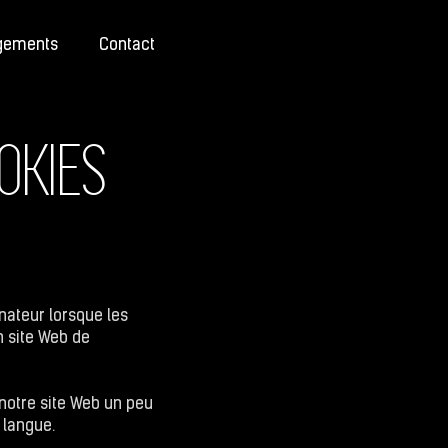
gements
Contact
OOKIES
inateur lorsque les
n site Web de
 notre site Web un peu
 langue.