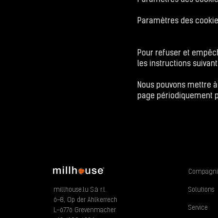
Paramètres des cookies
Paramètres des cookie
Pour refuser et empêche
les instructions suivant
Nous pouvons mettre à j
page périodiquement pou
Compagni
millhouse.lu S.à r.l.
Solutions
6–8, Op der Ahlkerrech
Service
L–6776 Grevenmacher